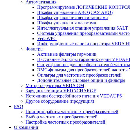
Автоматизация
Программируемые ЛОГИЧЕСКИЕ КОНТРО
Шкафы управления АВО (САУ АВО)
Шкафы управления вентиляторами
Шкафы управления насосами
Интеллектуальная станция управления SALT
Система управления преобразователями часто
VedaWPC
Информационные панели оператора VEDA H
Фильтры
Активные фильтры гармоник
Пассивные фильтры гармоник серии VEDAH
Синус-фильтры для преобразователей часто
ЭМС-фильтры для преобразователей частот
Фильтры для частотных преобразователей
Дополнительные силовые опции и фильтры
Мотор-редукторы VEDA GM
Зарядные станции VEDACHARGE
Источники бесперебойного питания VEDAUPS
Другое оборудование (продукция)
FAQ
Принцип работы частотных преобразователей
Выбор частотных преобразователей
Настройка частотных преобразователей
О компании