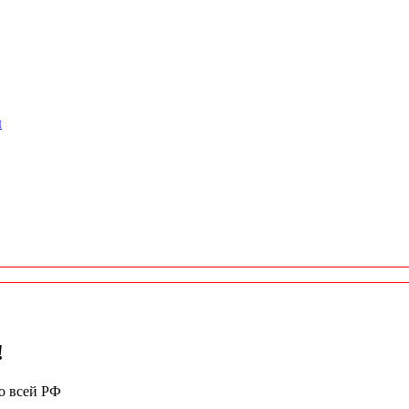
ы
!
по всей РФ