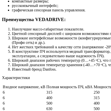
компактные размеры;
русскоязычный интерфейс;
графическая сенсорная панель управления.
Преимущества VEDADRIVE:
Наилучшие массо-габаритные показатели.
Цветной сенсорный дисплей с широким возможностями п
Широкие интерфейсные возможности (конфигурируемые ана
(Профи сеть) и др.).
Нет жестких требований к качеству сети (напряжение -2
В конструктиве ПЧ используется медный трансформатор, 
эксплуатации, а следовательно выше надежность ПЧ).
Широкий диапазон рабочих температур (0…+45 ᵒС), что 
Широкий диапазон температур хранения (-40…+70 ᵒС), ч
Известный бренд Danfoss.
Характеристики
Входное напряжение, кВ
Полная мощность ПЧ, кВА
Мощность 
6
315
250
6
400
315
6
500
400
6
630
500