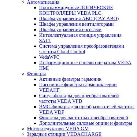
Автоматизация
Программируемые ЛОГИЧЕСКИЕ
КОНТРОЛЛЕРЫ VEDA PLC
Шкафы управления АВО (САУ АВО)
Шкафы управления вентиляторами
Шкафы управления насосами
Интеллектуальная станция управления
SALT
Система управления преобразователями
частоты Cloud Control
VedaWPC
Информационные панели оператора VEDA
HMI
Фильтры
Активные фильтры гармоник
Пассивные фильтры гармоник серии
VEDAHF
Синус-фильтры для преобразователей
частоты VEDA VFD
ЭМС-фильтры для преобразователей частоты
VEDA VDF
Фильтры для частотных преобразователей
Дополнительные силовые опции и фильтры
Мотор-редукторы VEDA GM
Зарядные станции VEDACHARGE