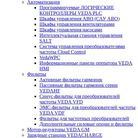
Автоматизация
Программируемые ЛОГИЧЕСКИЕ
КОНТРОЛЛЕРЫ VEDA PLC
Шкафы управления АВО (САУ АВО)
Шкафы управления вентиляторами
Шкафы управления насосами
Интеллектуальная станция управления
SALT
Система управления преобразователями
частоты Cloud Control
VedaWPC
Информационные панели оператора VEDA
HMI
Фильтры
Активные фильтры гармоник
Пассивные фильтры гармоник серии
VEDAHF
Синус-фильтры для преобразователей
частоты VEDA VFD
ЭМС-фильтры для преобразователей частоты
VEDA VDF
Фильтры для частотных преобразователей
Дополнительные силовые опции и фильтры
Мотор-редукторы VEDA GM
Зарядные станции VEDACHARGE