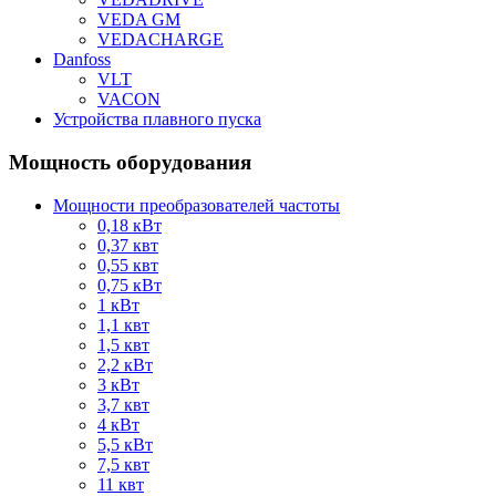
VEDA GM
VEDACHARGE
Danfoss
VLT
VACON
Устройства плавного пуска
Мощность оборудования
Мощности преобразователей частоты
0,18 кВт
0,37 квт
0,55 квт
0,75 кВт
1 кВт
1,1 квт
1,5 квт
2,2 кВт
3 кВт
3,7 квт
4 кВт
5,5 кВт
7,5 квт
11 квт